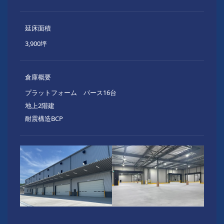
延床面積
3,900坪
倉庫概要
プラットフォーム バース16台
地上2階建
耐震構造BCP