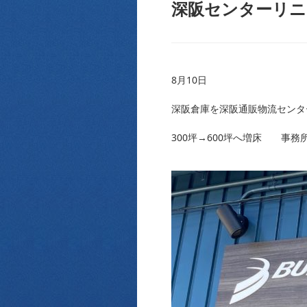
深阪センターリニ
8月10日
深阪倉庫を深阪通販物流センタ
300坪→600坪へ増床 事務